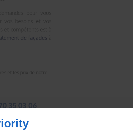
demandes pour vous
ur vos besoins et vos
iés et compétents est à
valement de façades
à
es et les prix de notre
70 35 03 06
iority