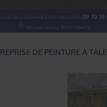
09 70 35
venue De La Madeleine
33170
GRADIGNAN
502 route de Vicq,
40380
ONARD
REPRISE DE PEINTURE À TAL
 Façades,
ence, est
travaux de
extérieure.