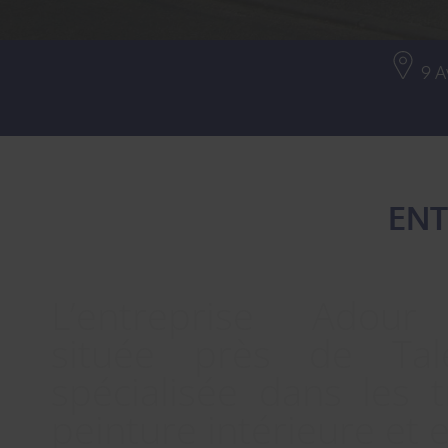
9 A
ENT
L’entreprise Adour
située près de Tal
spécialisée dans les 
peinture intérieure et 