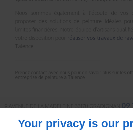
Nous sommes également à l'écoute de vos 
proposer des solutions de peinture idéales po
limites financières. Notre équipe d'artisans qualif
votre disposition pour
réaliser vos travaux de ra
Talence.
Prenez contact avec nous pour en savoir plus sur les offr
entreprise de peinture à Talence.
09 
9 AVENUE DE LA MADELEINE
33170
GRADIGNAN
502 ROUTE DE VICQ
40380
ONARD
Your privacy is our pr