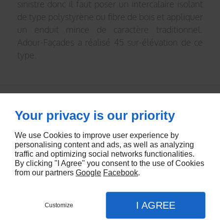
sinistre.donc il faut poser un intercalaire isolant
de type polystyrène ou fibre de bois et appliquer
un enduit mince de caractère traditionnel.
Adour-Façades a réalisé 45 sur-élévation de ce
type.
9 AVENUE DE LA MADELEINE
33170
GRADIGNAN
09 70 35 03 06
Your privacy is our priority
We use Cookies to improve user experience by
personalising content and ads, as well as analyzing
traffic and optimizing social networks functionalities.
502 ROUTE DE VICQ
40380
ONARD
By clicking "I Agree" you consent to the use of Cookies
from our partners
Google
Facebook
.
I AGREE
Customize
Créer un site avec Linkeo