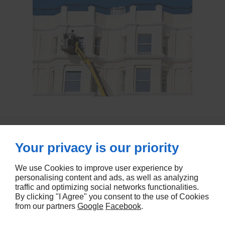
9 AVENUE DE LA MADELEINE
33170
GRADIGNAN
09 70 35 03 06
Your privacy is our priority
We use Cookies to improve user experience by
personalising content and ads, as well as analyzing
traffic and optimizing social networks functionalities.
502 ROUTE DE VICQ
40380
ONARD
By clicking "I Agree" you consent to the use of Cookies
from our partners
Google
Facebook
.